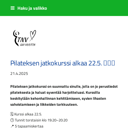
Siirry
Haku ja valikko
sivun
sisältöön
Sivuston etusivulle
Pilateksen jatkokurssi alkaa 22.5. 🧘‍♀️✨
21.4.2025
Pilateksen jatkokurssi on suunnattu sinulle, jolla on jo perustiedot
pilateksesta ja haluat syventää harjoitteluasi. Kurssilla
keskitytään kehonhallinnan kehittämiseen, syvien lihasten
vahvistamiseen ja liikkeiden tarkkuuteen.
🗓 Kurssi alkaa 22.5.
🕒 Tunnit torstaisin klo 19:20–20:20
📍 5 tapaamiskertaa