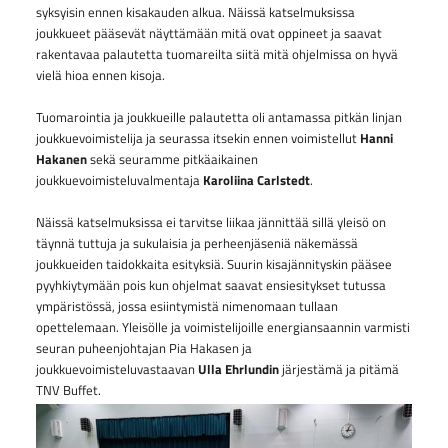
syksyisin ennen kisakauden alkua. Näissä katselmuksissa
joukkueet pääsevät näyttämään mitä ovat oppineet ja saavat
rakentavaa palautetta tuomareilta siitä mitä ohjelmissa on hyvä
vielä hioa ennen kisoja.
Tuomarointia ja joukkueille palautetta oli antamassa pitkän linjan
joukkuevoimistelija ja seurassa itsekin ennen voimistellut
Hanni
Hakanen
sekä seuramme pitkäaikainen
joukkuevoimisteluvalmentaja
Karoliina Carlstedt
.
Näissä katselmuksissa ei tarvitse liikaa jännittää sillä yleisö on
täynnä tuttuja ja sukulaisia ja perheenjäseniä näkemässä
joukkueiden taidokkaita esityksiä. Suurin kisajännityskin pääsee
pyyhkiytymään pois kun ohjelmat saavat ensiesitykset tutussa
ympäristössä, jossa esiintymistä nimenomaan tullaan
opettelemaan. Yleisölle ja voimistelijoille energiansaannin varmisti
seuran puheenjohtajan Pia Hakasen ja
joukkuevoimisteluvastaavan
Ulla Ehrlundin
järjestämä ja pitämä
TNV Buffet.