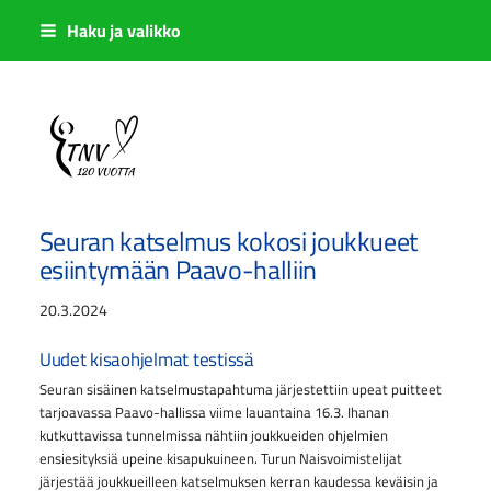
Siirry
Haku ja valikko
sivun
sisältöön
Sivuston etusivulle
Seuran katselmus kokosi joukkueet
esiintymään Paavo-halliin
20.3.2024
Uudet kisaohjelmat testissä
Seuran sisäinen katselmustapahtuma järjestettiin upeat puitteet
tarjoavassa Paavo-hallissa viime lauantaina 16.3. Ihanan
kutkuttavissa tunnelmissa nähtiin joukkueiden ohjelmien
ensiesityksiä upeine kisapukuineen. Turun Naisvoimistelijat
järjestää joukkueilleen katselmuksen kerran kaudessa keväisin ja