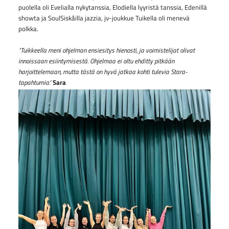
puolella oli Evelialla nykytanssia, Elodiella lyyristä tanssia, Edenillä
showta ja SoulSiskåilla jazzia, jv-joukkue Tuikella oli menevä
polkka.
"Tuikkeella meni ohjelman ensiesitys hienosti, ja voimistelijat olivat
innoissaan esiintymisestä. Ohjelmaa ei oltu ehditty pitkään
harjoittelemaan, mutta tästä on hyvä jatkaa kohti tulevia Stara-
tapahtumia."
Sara