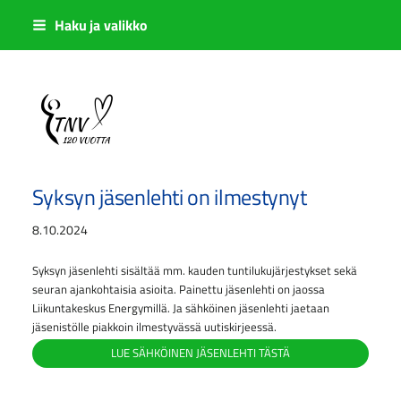
Siirry
Haku ja valikko
sivun
sisältöön
Sivuston etusivulle
Syksyn jäsenlehti on ilmestynyt
8.10.2024
Syksyn jäsenlehti sisältää mm. kauden tuntilukujärjestykset sekä
seuran ajankohtaisia asioita. Painettu jäsenlehti on jaossa
Liikuntakeskus Energymillä. Ja sähköinen jäsenlehti jaetaan
jäsenistölle piakkoin ilmestyvässä uutiskirjeessä.
LUE SÄHKÖINEN JÄSENLEHTI TÄSTÄ