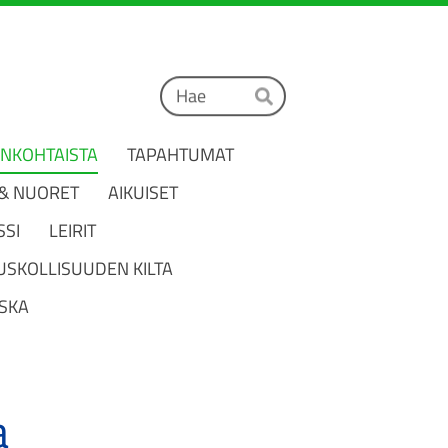
Haku
Hae
ANKOHTAISTA
TAPAHTUMAT
 & NUORET
AIKUISET
SSI
LEIRIT
USKOLLISUUDEN KILTA
SKA
a