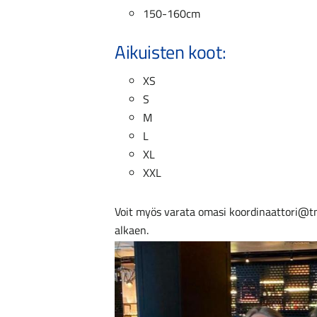
150-160cm
Aikuisten koot:
XS
S
M
L
XL
XXL
Voit myös varata omasi koordinaattori@tnv
alkaen.