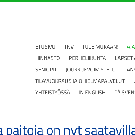
ETUSIVU
TNV
TULE MUKAAN!
AJ
HINNASTO
PERHELIIKUNTA
LAPSET
SENIORIT
JOUKKUEVOIMISTELU
TAN
TILAVUOKRAUS JA OHJELMAPALVELUT
YHTEISTYÖSSÄ
IN ENGLISH
PÅ SVEN
paitoja on nyt saatavill