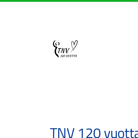
Siirry
sivun
sisältöön
Sivuston etusivulle
TNV 120 vuotta 