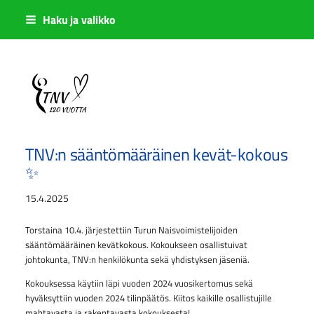
Siirry
Haku ja valikko
sivun
sisältöön
Sivuston etusivulle
TNV:n sääntömääräinen kevät-kokous
✨
15.4.2025
Torstaina 10.4. järjestettiin Turun Naisvoimistelijoiden
sääntömääräinen kevätkokous. Kokoukseen osallistuivat
johtokunta, TNV:n henkilökunta sekä yhdistyksen jäseniä.
Kokouksessa käytiin läpi vuoden 2024 vuosikertomus sekä
hyväksyttiin vuoden 2024 tilinpäätös. Kiitos kaikille osallistujille
mahtavasta ja rakentavasta kokouksesta!