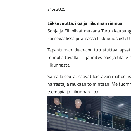
21.4.2025
Liikkuvuutta, iloa ja liikunnan riemua!
Sonja ja Elli olivat mukana Turun kaupun
karnevaalissa pitämässä liikkuvuuspistettä
Tapahtuman ideana on tutustuttaa lapset 
rennolla tavalla — jännitys pois ja tilalle
liikunnasta!
Samalla seurat saavat loistavan mahdolli
harrastajia mukaan toimintaan. Me tuom
tsemppiä ja liikunnan iloa!