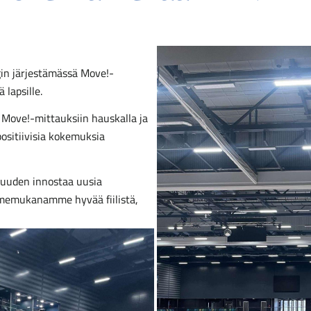
gin järjestämässä Move!-
 lapsille.
Move!-mittauksiin hauskalla ja
 positiivisia kokemuksia
suuden innostaa uusia
memukanamme hyvää fiilistä,