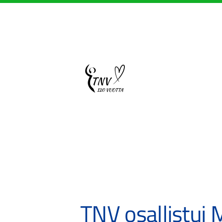
Siirry
sivun
sisältöön
Sivuston etusivulle
TNV osallistui 