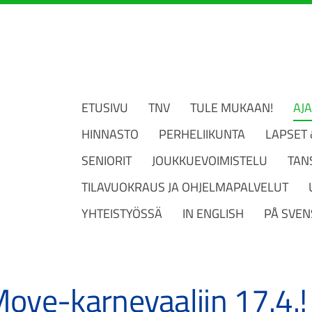
ETUSIVU
TNV
TULE MUKAAN!
AJ
HINNASTO
PERHELIIKUNTA
LAPSET
SENIORIT
JOUKKUEVOIMISTELU
TAN
TILAVUOKRAUS JA OHJELMAPALVELUT
YHTEISTYÖSSÄ
IN ENGLISH
PÅ SVEN
Move-karnevaaliin 17.4.!