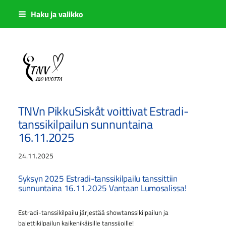
Siirry
Haku ja valikko
sivun
sisältöön
Sivuston etusivulle
TNVn PikkuSiskåt voittivat Estradi-
tanssikilpailun sunnuntaina
16.11.2025
24.11.2025
Syksyn 2025 Estradi-tanssikilpailu tanssittiin
sunnuntaina 16.11.2025 Vantaan Lumosalissa!
Estradi-tanssikilpailu järjestää showtanssikilpailun ja
balettikilpailun kaikenikäisille tanssijoille!