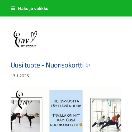
Siirry
Haku ja valikko
sivun
sisältöön
Sivuston etusivulle
Uusi tuote - Nuorisokortti ✨
13.1.2025