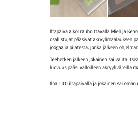
Iltapäivä alkoi rauhoittavalla Mieli ja Keho
osallistujat pääsivät akryylimaalauksen par
joogaa ja pilatesta, jonka jälkeen ohjelman
Teehetken jälkeen jokainen sai valita its
luovuus pääsi valloilleen akryyliväreillä m
Iloa riitti iltapäivällä ja jokainen sai o