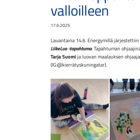
valloilleen
17.6.2025
Lauantaina 14.6. Energymillä järjestettiin 
LiikeLuo -tapahtuma
. Tapahtuman ohjaajin
Tarja Suomi
ja luovan maalauksen ohjaaj
(IG:@kierrätyskuningatar).