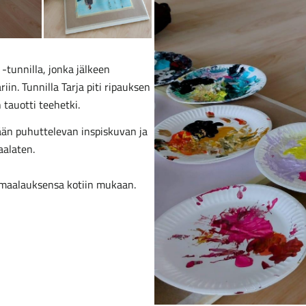
 -tunnilla, jonka jälkeen
iin. Tunnilla Tarja piti ripauksen
 tauotti teehetki.
eään puhuttelevan inspiskuvan ja
aalaten.
man maalauksensa kotiin mukaan.