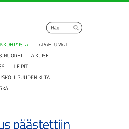
Haku
Hae
ANKOHTAISTA
TAPAHTUMAT
 & NUORET
AIKUISET
SSI
LEIRIT
USKOLLISUUDEN KILTA
SKA
us päästettiin