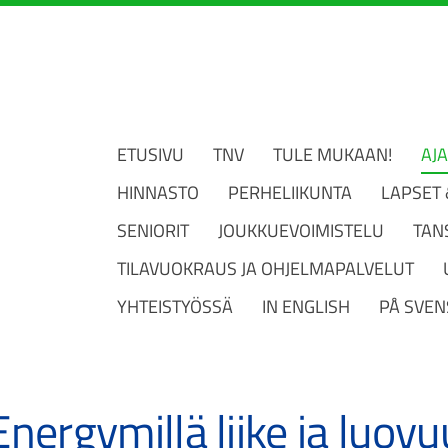
ETUSIVU
TNV
TULE MUKAAN!
AJ
HINNASTO
PERHELIIKUNTA
LAPSET
SENIORIT
JOUKKUEVOIMISTELU
TAN
TILAVUOKRAUS JA OHJELMAPALVELUT
YHTEISTYÖSSÄ
IN ENGLISH
PÅ SVEN
nergymillä liike ja luovu