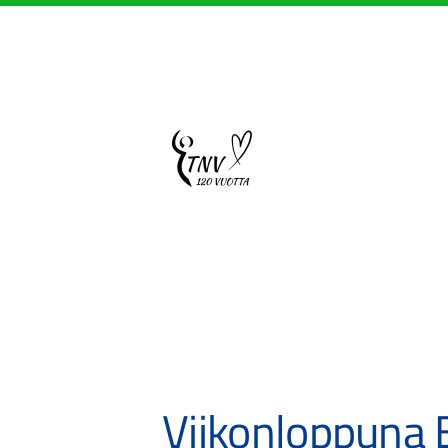
Siirry
sivun
sisältöön
Sivuston etusivulle
Viikonloppuna E