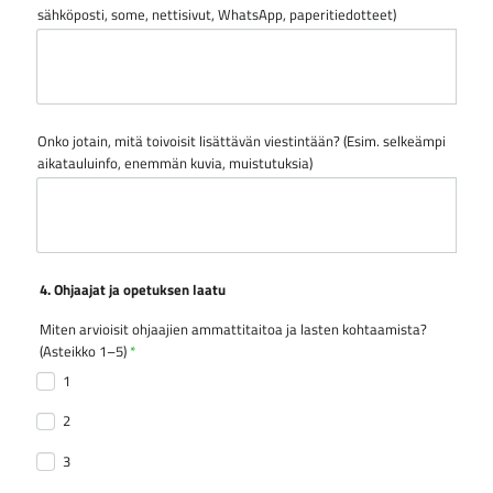
sähköposti, some, nettisivut, WhatsApp, paperitiedotteet)
Onko jotain, mitä toivoisit lisättävän viestintään? (Esim. selkeämpi
aikatauluinfo, enemmän kuvia, muistutuksia)
4. Ohjaajat ja opetuksen laatu
Miten arvioisit ohjaajien ammattitaitoa ja lasten kohtaamista?
(Asteikko 1–5)
*
1
2
3