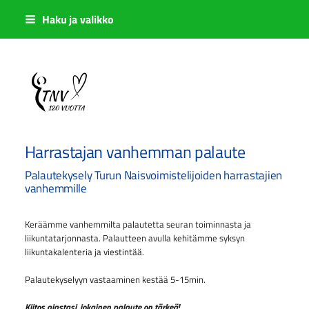
Siirry
Haku ja valikko
sivun
sisältöön
Sivuston etusivulle
Harrastajan vanhemman palaute
Palautekysely Turun Naisvoimistelijoiden harrastajien
vanhemmille
Keräämme vanhemmilta palautetta seuran toiminnasta ja
liikuntatarjonnasta. Palautteen avulla kehitämme syksyn
liikuntakalenteria ja viestintää.
Palautekyselyyn vastaaminen kestää 5-15min.
Kiitos ajastasi, jokainen palaute on tärkeä!