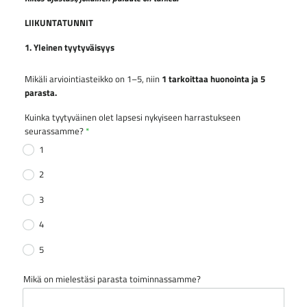
LIIKUNTATUNNIT
1. Yleinen tyytyväisyys
Mikäli arviointiasteikko on 1–5, niin
1 tarkoittaa huonointa ja 5
parasta.
Kuinka tyytyväinen olet lapsesi nykyiseen harrastukseen
seurassamme?
*
1
2
3
4
5
Mikä on mielestäsi parasta toiminnassamme?