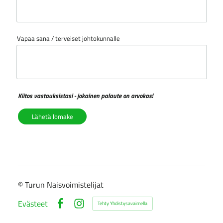
Vapaa sana / terveiset johtokunnalle
Kiitos vastauksistasi - jokainen palaute on arvokas!
Lähetä lomake
©
Turun Naisvoimistelijat
Evästeet
Tehty Yhdistysavaimella
Facebook
Instagram