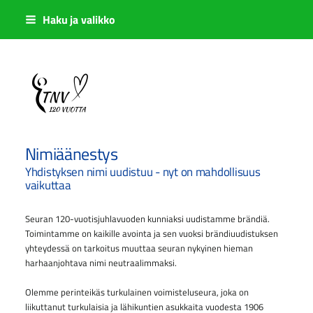
Siirry
Haku ja valikko
sivun
sisältöön
Sivuston etusivulle
Nimiäänestys
Yhdistyksen nimi uudistuu - nyt on mahdollisuus
vaikuttaa
Seuran 120-vuotisjuhlavuoden kunniaksi uudistamme brändiä.
Toimintamme on kaikille avointa ja sen vuoksi brändiuudistuksen
yhteydessä on tarkoitus muuttaa seuran nykyinen hieman
harhaanjohtava nimi neutraalimmaksi.
Olemme perinteikäs turkulainen voimisteluseura, joka on
liikuttanut turkulaisia ja lähikuntien asukkaita vuodesta 1906