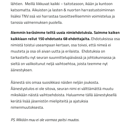
lähtien. Meillä liikkuvat kaikki – taitotasoon, ikään ja kuntoon
katsomatta. Aikuisten ja lasten & nuorten harrastustoiminnan
lisäksi TNV:ssä voi harrastaa tavoitteellisemmin voimistelua ja
tanssia valmennuksen puolella.
Aiemmin keräsimme teiltä uusia nimiehdotuksia. Saimme kaiken
kaikkiaan reilut 150 ehdotusta 68 ehdottajalta.
Ehdotuksissa osa
nimistä toistui useampaan kertaan, osa toivoi, että nimeä ei
muuteta ja osa oli aivan uutta ja erilaista. Ehdotuksia on
tarkasteltu nyt seuran suunnittelupäivässä ja johtokunnassa ja
sieltä on valikoitunut neljä vaihtoehtoa, joista teemme nyt
äänestyksen.
Äänestä siis omaa suosikkiasi näiden neljän joukosta.
Äänestystulos ei ole sitova, seuran nimi ei välttämättä muutu
miksikään näistä vaihtoehdoista. Haluamme tällä äänestyksellä
kerätä lisää jäsenistön mielipiteitä ja ajatuksia
nimenmuutoksesta.
PS.
Mikään muu ei ole varmaa paitsi muutos.