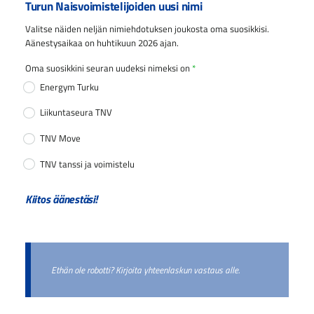
Turun Naisvoimistelijoiden uusi nimi
Valitse näiden neljän nimiehdotuksen joukosta oma suosikkisi.
Aänestysaikaa on huhtikuun 2026 ajan.
Oma suosikkini seuran uudeksi nimeksi on
*
Energym Turku
Liikuntaseura TNV
TNV Move
TNV tanssi ja voimistelu
Kiitos äänestäsi!
Ethän ole robotti? Kirjoita yhteenlaskun vastaus alle.