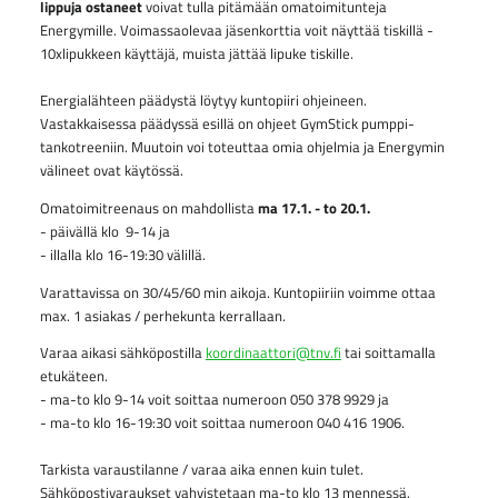
lippuja ostaneet
voivat tulla pitämään omatoimitunteja
Energymille. Voimassaolevaa jäsenkorttia voit näyttää tiskillä -
10xlipukkeen käyttäjä, muista jättää lipuke tiskille.
Energialähteen päädystä löytyy kuntopiiri ohjeineen.
Vastakkaisessa päädyssä esillä on ohjeet GymStick pumppi-
tankotreeniin. Muutoin voi toteuttaa omia ohjelmia ja Energymin
välineet ovat käytössä.
Omatoimitreenaus on mahdollista
ma 17.1. - to 20.1.
- päivällä klo 9-14 ja
- illalla klo 16-19:30 välillä.
Varattavissa on 30/45/60 min aikoja. Kuntopiiriin voimme ottaa
max. 1 asiakas / perhekunta kerrallaan.
Varaa aikasi sähköpostilla
koordinaattori@tnv.fi
tai soittamalla
etukäteen.
- ma-to klo 9-14 voit soittaa numeroon 050 378 9929 ja
- ma-to klo 16-19:30 voit soittaa numeroon 040 416 1906.
Tarkista varaustilanne / varaa aika ennen kuin tulet.
Sähköpostivaraukset vahvistetaan ma-to klo 13 mennessä.