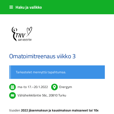
Siirry
Haku ja valikko
sivun
sisältöön
Sivuston etusivulle
Omatoimitreenaus viikko 3
Tarkastelet mennyttä tapahtumaa.
ma-to
17.
–
20.1.2022
Energym
Vähäheikkiläntie 56c, 20810 Turku
Vuoden
2022 jäsenmaksun ja kausimaksun maksaneet tai 10x