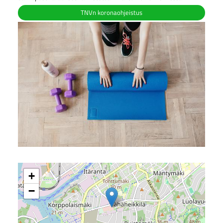
TNVn koronaohjeistus
+
−