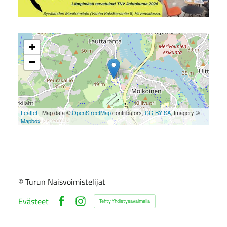
+
−
Leaflet
| Map data ©
OpenStreetMap
contributors,
CC-BY-SA
, Imagery ©
Mapbox
©
Turun Naisvoimistelijat
Evästeet
Tehty Yhdistysavaimella
Facebook
Instagram