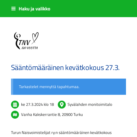
Siirry
Haku ja valikko
sivun
sisältöön
Sivuston etusivulle
Sääntömääräinen kevätkokous 27.3.
Tarkastelet mennyttä tapahtumaa.
ke 27.3.2024
klo 18
Syvälahden monitoimitalo
Vanha Kakskerrantie 8, 20900 Turku
Turun Naisvoimistelijat ry:n sääntömääräinen kevätkokous