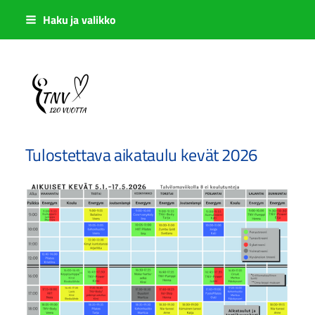
Siirry
Haku ja valikko
sivun
sisältöön
Sivuston etusivulle
Tulostettava aikataulu kevät 2026