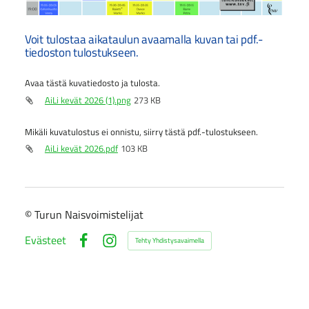
Voit tulostaa aikataulun avaamalla kuvan tai pdf.-
tiedoston tulostukseen.
Avaa tästä kuvatiedosto ja tulosta.
AiLi kevät 2026 (1).png
273 KB
Mikäli kuvatulostus ei onnistu, siirry tästä pdf.-tulostukseen.
AiLi kevät 2026.pdf
103 KB
©
Turun Naisvoimistelijat
Evästeet
Tehty Yhdistysavaimella
Facebook
Instagram