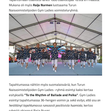
Mukana oli myös
Raija Nurmen
luotsaama Turun
Naisvoimistelijoiden Gym Ladies voimisteluryhmä.
Tapahtumassa nähtiin myös suomalaisväriä, kun Turun
Naisvoimistelijoiden Gym Ladies -ryhmä esiintyi kaksi kertaa
esityksellä
”To the Rhythm of Ballade and Polka”
. Gym Ladies
esiintyi tapahtumassa 36-hengen voimin ja
sekä esitys, että asu on
herättänyt tapahtumassa runsaasti positiivista huomiota
, kertoo
ryhmää ohjannut Raija Nurmi.