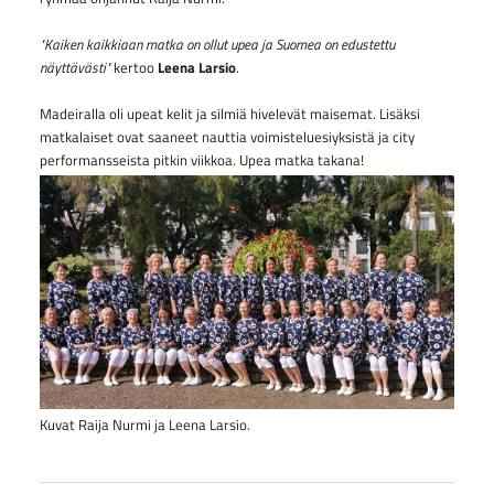
"Kaiken kaikkiaan matka on ollut upea ja Suomea on edustettu
näyttävästi"
kertoo
Leena Larsio
.
Madeiralla oli upeat kelit ja silmiä hivelevät maisemat. Lisäksi
matkalaiset ovat saaneet nauttia voimisteluesiyksistä ja city
performansseista pitkin viikkoa. Upea matka takana!
Kuvat Raija Nurmi ja Leena Larsio.