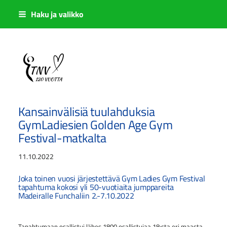
Siirry
Haku ja valikko
sivun
sisältöön
Sivuston etusivulle
Kansainvälisiä tuulahduksia
GymLadiesien Golden Age Gym
Festival-matkalta
11.10.2022
Joka toinen vuosi järjestettävä Gym Ladies Gym Festival
tapahtuma kokosi yli 50-vuotiaita jumppareita
Madeiralle Funchaliin 2.-7.10.2022
Tapahtumaan osallistui lähes 1800 osallistujaa 18:sta eri maasta.