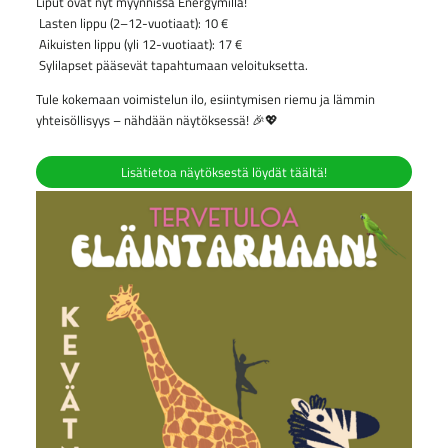
Liput ovat nyt myynnissä Energymillä!
Lasten lippu (2–12-vuotiaat): 10 €
Aikuisten lippu (yli 12-vuotiaat): 17 €
Sylilapset pääsevät tapahtumaan veloituksetta.
Tule kokemaan voimistelun ilo, esiintymisen riemu ja lämmin
yhteisöllisyys – nähdään näytöksessä! 🎉💖
Lisätietoa näytöksestä löydät täältä!