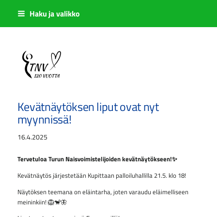
Siirry
Haku ja valikko
sivun
sisältöön
Sivuston etusivulle
Kevätnäytöksen liput ovat nyt
myynnissä!
16.4.2025
Tervetuloa Turun Naisvoimistelijoiden kevätnäytökseen!✨
Kevätnäytös järjestetään Kupittaan palloiluhallilla 21.5. klo 18!
Näytöksen teemana on eläintarha, joten varaudu eläimelliseen
meininkiin! 🦁🐒🦋