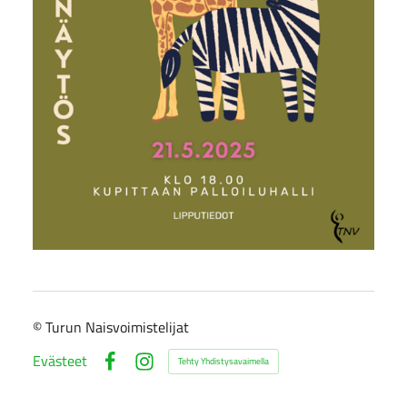
©
Turun Naisvoimistelijat
Evästeet
Tehty Yhdistysavaimella
Facebook
Instagram