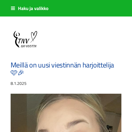
Siirry
Haku ja valikko
sivun
sisältöön
Sivuston etusivulle
Meillä on uusi viestinnän harjoittelija
🩷🎉
8.1.2025