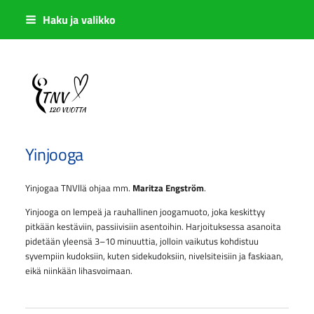
Siirry
Haku ja valikko
sivun
sisältöön
Sivuston etusivulle
Yinjooga
Yinjogaa TNVllä ohjaa mm.
Maritza Engström
.
Yinjooga on lempeä ja rauhallinen joogamuoto, joka keskittyy
pitkään kestäviin, passiivisiin asentoihin. Harjoituksessa asanoita
pidetään yleensä 3–10 minuuttia, jolloin vaikutus kohdistuu
syvempiin kudoksiin, kuten sidekudoksiin, nivelsiteisiin ja faskiaan,
eikä niinkään lihasvoimaan.