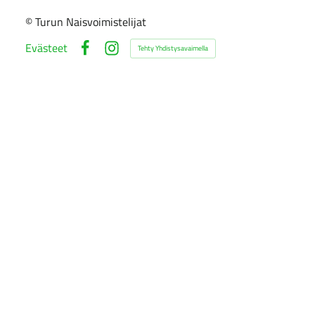
©
Turun Naisvoimistelijat
Evästeet
Tehty Yhdistysavaimella
Facebook
Instagram