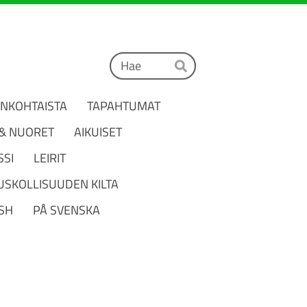
Haku
Hae
ANKOHTAISTA
TAPAHTUMAT
 & NUORET
AIKUISET
SSI
LEIRIT
USKOLLISUUDEN KILTA
ISH
PÅ SVENSKA