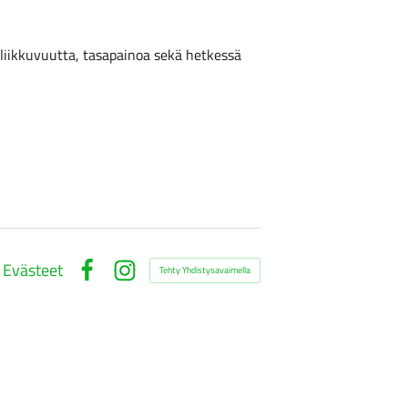
 liikkuvuutta, tasapainoa sekä hetkessä
Evästeet
Tehty Yhdistysavaimella
Facebook
Instagram