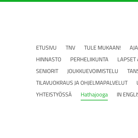
ETUSIVU
TNV
TULE MUKAAN!
AJ
HINNASTO
PERHELIIKUNTA
LAPSET
SENIORIT
JOUKKUEVOIMISTELU
TAN
TILAVUOKRAUS JA OHJELMAPALVELUT
YHTEISTYÖSSÄ
Hathajooga
IN ENGL