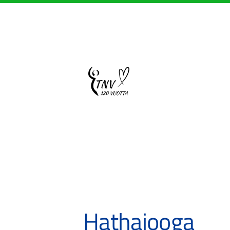
Siirry
sivun
sisältöön
Sivuston etusivulle
Hathajooga