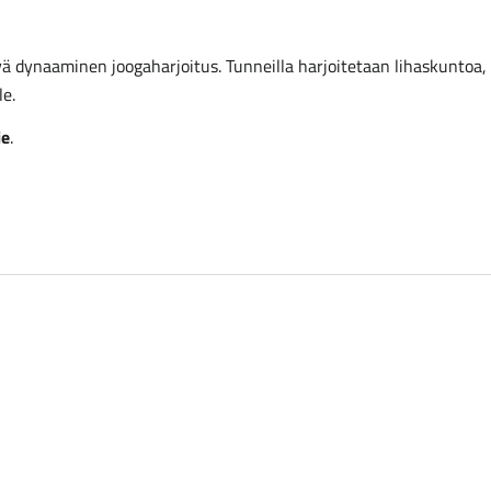
ä dynaaminen joogaharjoitus. Tunneilla harjoitetaan lihaskuntoa,
le.
ie
.