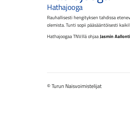
Hathajooga
Rauhallisesti hengityksen tahdissa etenev
olemista. Tunti sopii pääsääntöisesti kaikil
Hathajoogaa TNV:llä ohjaa
Jasmin Aallont
©
Turun Naisvoimistelijat