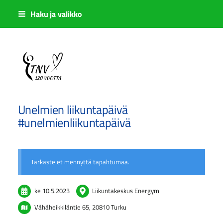
Siirry
Haku ja valikko
sivun
sisältöön
Sivuston etusivulle
Unelmien liikuntapäivä
#unelmienliikuntapäivä
Tarkastelet mennyttä tapahtumaa.
ke 10.5.2023
Liikuntakeskus Energym
Vähäheikkiläntie 65, 20810 Turku