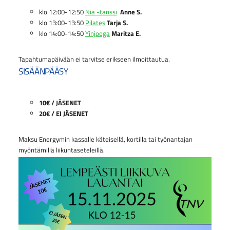
klo 12:00-12:50
Nia -tanssi
Anne S.
klo 13:00-13:50
Pilates
Tarja S.
klo 14:00-14:50
Yinjooga
Maritza E.
Tapahtumapäivään ei tarvitse erikseen ilmoittautua.
SISÄÄNPÄÄSY
10€ / JÄSENET
20€ / EI JÄSENET
Maksu Energymin kassalle käteisellä, kortilla tai työnantajan
myöntämillä liikuntaseteleillä.