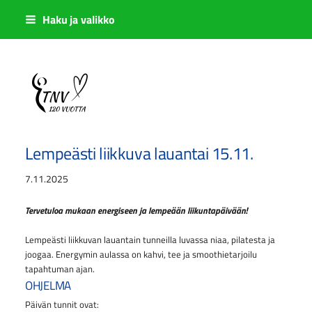
Siirry
Haku ja valikko
sivun
sisältöön
Sivuston etusivulle
Lempeästi liikkuva lauantai 15.11.
7.11.2025
Tervetuloa mukaan energiseen ja lempeään liikuntapäivään!
Lempeästi liikkuvan lauantain tunneilla luvassa niaa, pilatesta ja
joogaa. Energymin aulassa on kahvi, tee ja smoothietarjoilu
tapahtuman ajan.
OHJELMA
Päivän tunnit ovat: